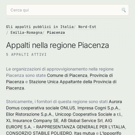
🔍
Gli appalti pubblici in Italia
Nord-Est
Emilia-Romagna
Piacenza
Appalti nella regione Piacenza
5 APPALTI ATTIVI
Le organizzazioni di approvvigionamento nella regione
Piacenza sono state
Comune di Piacenza
,
Provincia di
Piacenza
e
Stazione Unica Appaltante della Provincia di
Piacenza
.
Storicamente, i fornitori di questa regione sono stati
Aurora
Domus cooperativa sociale ONLUS
,
Impresa Cogni S.p.A.
,
Elior Ristorazione S.p.A.
,
Unicoop Cooperativa Sociale a r.l.
,
XL Insurance Company SE
,
AB Global Service Srl
,
AIG
EUROPE S.A. - RAPPRESENTANZA GENERALE PER L'ITALIA
,
CONSORZIO STABILE POLIEDRO
,
Itas mutua
e
L'Ippogrifo